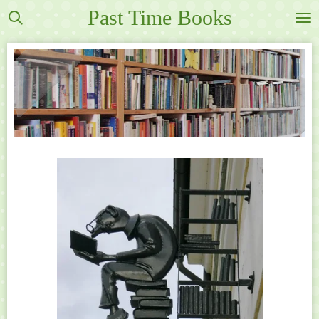
Past Time Books
Ga
direct
naar
de
hoofdinhoud