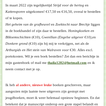
In maart 2022 zijn tegelijkertijd
Strijd voor de hertog
en
Kattensporen
uitgekomen! €17,50 en €16,50, overal te bestellen
of te kopen.
Het geheim van de grafheuvel
en
Zoektocht naar Brechje
liggen
in de boekhandel of zijn daar te bestellen.
Honingkoeken en
Bliksemschichten
(€10),
Gwenllian (Engelse uitgever €10),
en
Donkere grond
(€10) zijn
bij mij te verkrijgen, net als de
Arthurgids en Het stein van Walraven voor
€30. Alles excl.
portokosten. Wil je een boek bestellen? Zet dan een berichtje in
mijn gastenboek of mail me
thaila1282@hotmail.com
en ik
neem contact met je op.
Ik heb
al andere, nieuwe leuke
boeken geschreven, maar
aangezien mijn laatste twee uitgevers zijn gestopt met
jeugdboeken, moet ik weer helemaal opnieuw beginnen. En dat
betekent dat je manuscript onderop een grote stapel belandt en