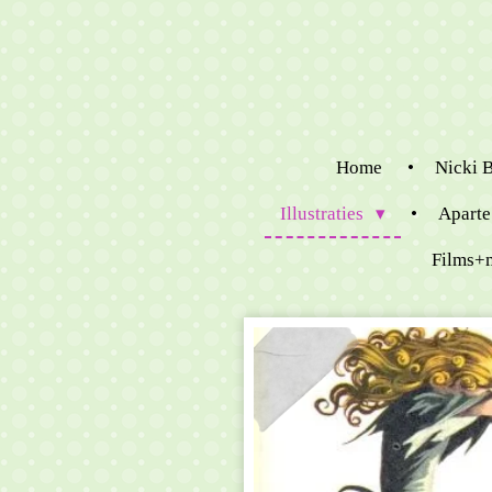
Ga
direct
naar
de
hoofdinhoud
Home
Nicki 
Illustraties
Aparte
Films+