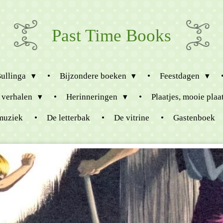
Past Time Books
Bullinga
Bijzondere boeken
Feestdagen
 verhalen
Herinneringen
Plaatjes, mooie plaa
muziek
De letterbak
De vitrine
Gastenboek