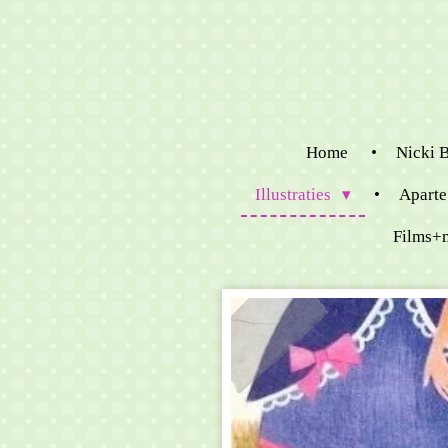
Ga
direct
naar
de
hoofdinhoud
Home
Nicki 
Illustraties
Aparte
Films+