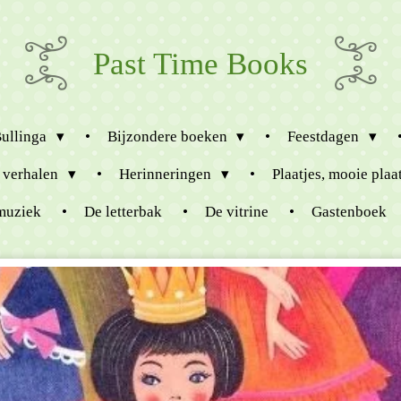
Past Time Books
Bullinga
Bijzondere boeken
Feestdagen
 verhalen
Herinneringen
Plaatjes, mooie plaa
muziek
De letterbak
De vitrine
Gastenboek