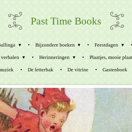
Past Time Books
Bullinga
Bijzondere boeken
Feestdagen
 verhalen
Herinneringen
Plaatjes, mooie plaa
muziek
De letterbak
De vitrine
Gastenboek