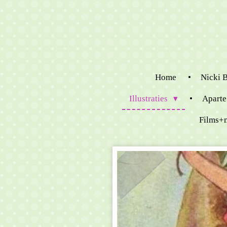
Ga
direct
naar
de
hoofdinhoud
Home
Nicki 
Illustraties
Aparte
Films+