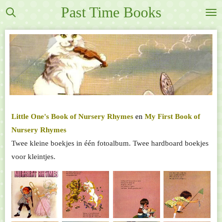
Past Time Books
Ga
direct
naar
de
hoofdinhoud
Little One's Book of Nursery Rhymes
en
My First Book of
Nursery Rhymes
Twee kleine boekjes in één fotoalbum. Twee hardboard boekjes
voor kleintjes.