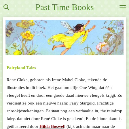
Past Time Books
Ga
direct
naar
de
hoofdinhoud
Fairyland Tales
Rene Cloke, geboren als Irene Mabel Cloke, tekende de
illustraties in dit boek. Het gaat om elfje One Wing dat één
vleugel heeft en door een goede daad nieuwe vleugels krijgt. Zo
verdient ze ook een nieuwe naam: Fairy Stargold. Prachtige
sprookjestekeningen. Er staat nog een verhaaltje in, the raindrop
fairy, dat niet door René Cloke is getekend. En de binnenkant is
geïllustreerd door
Hilda Boswel
l (kijk achterin maar naar de